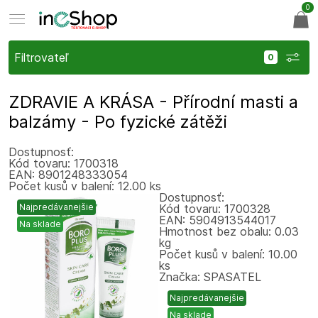
0
Filtrovateľ
ZDRAVIE A KRÁSA - Přírodní masti a
balzámy - Po fyzické zátěži
Dostupnosť:
Kód tovaru: 1700318
EAN: 8901248333054
Počet kusů v balení: 12.00 ks
Dostupnosť:
Najpredávanejšie
Kód tovaru: 1700328
EAN: 5904913544017
Na sklade
Hmotnost bez obalu: 0.03
kg
Počet kusů v balení: 10.00
ks
Značka: SPASATEL
Najpredávanejšie
Na sklade