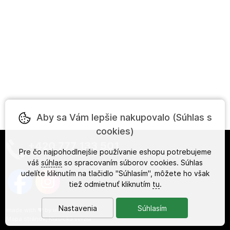
Aby sa Vám lepšie nakupovalo (Súhlas s
cookies)
+420 777 133 501
Pre čo najpohodlnejšie používanie eshopu potrebujeme
váš
súhlas
so spracovaním súborov cookies. Súhlas
udelíte kliknutím na tlačidlo "Súhlasím", môžete ho však
tiež odmietnuť kliknutím
tu
.
Nastavenia
Súhlasím
made with
❤
by
ineShop
Mapa stránok
,
Klasická verzia