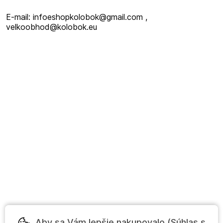
E-mail: infoeshopkolobok@gmail.com ,
velkoobhod@kolobok.eu
Aby sa Vám lepšie nakupovalo (Súhlas s