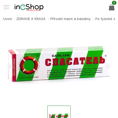
0
Úvod
ZDRAVIE A KRÁSA
Přírodní masti a balzámy
Po fyzické zá