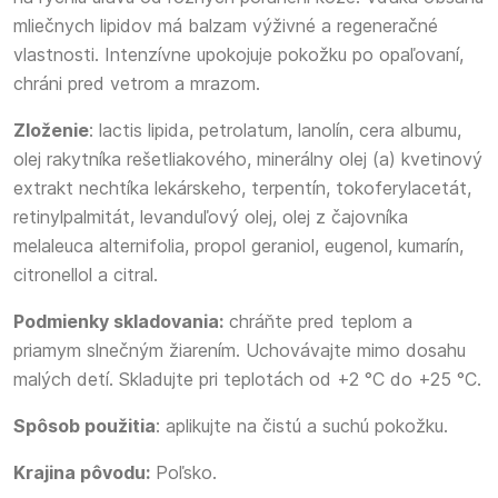
mliečnych lipidov má balzam výživné a regeneračné
vlastnosti. Intenzívne upokojuje pokožku po opaľovaní,
chráni pred vetrom a mrazom.
Zloženie
: lactis lipida, petrolatum, lanolín, cera albumu,
olej rakytníka rešetliakového, minerálny olej (a) kvetinový
extrakt nechtíka lekárskeho, terpentín, tokoferylacetát,
retinylpalmitát, levanduľový olej, olej z čajovníka
melaleuca alternifolia, propol geraniol, eugenol, kumarín,
citronellol a citral.
Podmienky skladovania:
chráňte pred teplom a
priamym slnečným žiarením. Uchovávajte mimo dosahu
malých detí. Skladujte pri teplotách od +2 °C do +25 °C.
Spôsob použitia
: aplikujte na čistú a suchú pokožku.
Krajina pôvodu:
Poľsko.