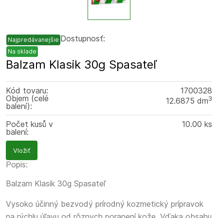
Dostupnosť:
Najpredávanejšie
Na sklade
Balzam Klasik 30g Spasateľ
Kód tovaru:
1700328
Objem (celé
3
12.6875 dm
balení):
Počet kusů v
10.00 ks
balení:
Vložiť
Popis:
Balzam Klasik 30g Spasateľ
Vysoko účinný bezvodý prírodný kozmetický prípravok
na rýchlu úľavu od rôznych poranení kože. Vďaka obsahu