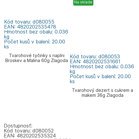
Na sklade
Kód tovaru: d080055
EAN: 4820202535478
Hmotnost bez obalu: 0.036
kg
Počet kusů v balení: 20.00
ks
Tvarohové tyčinky s naplni
Kód tovaru: d080053
Broskev a Malina 60g Zlagoda
EAN: 4820202531661
Hmotnost bez obalu: 0.036
kg
Počet kusů v balení: 20.00
ks
Tvarohový dezert s cukrem a
makem 36g Zlagoda
Dostupnosť:
Kód tovaru: d080052
EAN: 4820202535324