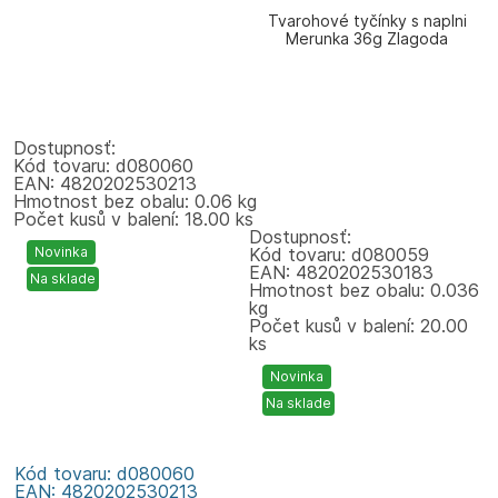
Tvarohové tyčínky s naplni
Merunka 36g Zlagoda
Dostupnosť:
Kód tovaru: d080060
EAN: 4820202530213
Hmotnost bez obalu: 0.06 kg
Počet kusů v balení: 18.00 ks
Dostupnosť:
Novinka
Kód tovaru: d080059
EAN: 4820202530183
Na sklade
Hmotnost bez obalu: 0.036
kg
Počet kusů v balení: 20.00
ks
Novinka
Na sklade
Kód tovaru: d080060
EAN: 4820202530213