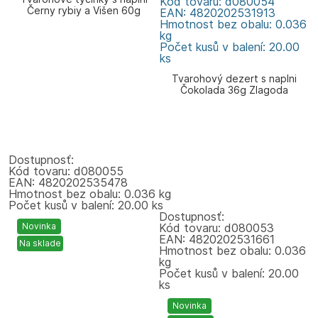
Kód tovaru: d080054
Černy rybiy a Višen 60g
EAN: 4820202531913
Zlagoda
Hmotnost bez obalu: 0.036
kg
Počet kusů v balení: 20.00
ks
Tvarohový dezert s naplni
Čokolada 36g Zlagoda
Dostupnosť:
Kód tovaru: d080055
EAN: 4820202535478
Hmotnost bez obalu: 0.036 kg
Počet kusů v balení: 20.00 ks
Dostupnosť:
Novinka
Kód tovaru: d080053
EAN: 4820202531661
Na sklade
Hmotnost bez obalu: 0.036
kg
Počet kusů v balení: 20.00
ks
Novinka