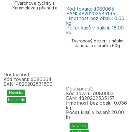
Tvarohové tyčínky s
Karamelovou příchutí a
Kód tovaru: d080065
kokosovovymi hoblinami 120g
EAN: 4820202535195
Zlagoda
Hmotnost bez obalu: 0.06
kg
Počet kusů v balení: 18.00
ks
Tvarohový dezert s náplni
Jahoda a meruňka 60g
Zlagoda
Dostupnosť:
Kód tovaru: d080064
EAN: 4820202531609
Dostupnosť:
Novinka
Kód tovaru: d080063
EAN: 4820202535157
Na sklade
Hmotnost bez obalu: 0.036
kg
Počet kusů v balení: 20.00
ks
Novinka