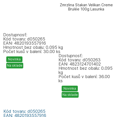
Zmrzlina Stakan Velikan Creme
Brulée 100g Lasunka
Dostupnosť:
Kód tovaru: d050265
EAN: 4820193557916
Hmotnost bez obalu: 0.095 kg
Počet kusů v balení: 30.00 ks
Dostupnosť:
Novinka
Kód tovaru: d050263
EAN: 4823124701402
Na sklade
Hmotnost bez obalu: 0.095
kg
Počet kusů v balení: 36.00
ks
Novinka
Na sklade
Kód tovaru: d050265
EAN: 4820193557916