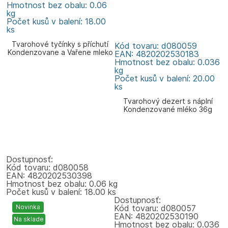
Hmotnost bez obalu: 0.06
kg
Počet kusů v balení: 18.00
ks
Tvarohové tyčínky s příchutí
Kód tovaru: d080059
Kondenzovane a Vařene mleko
EAN: 4820202530183
60g Zlagoda
Hmotnost bez obalu: 0.036
kg
Počet kusů v balení: 20.00
ks
Tvarohový dezert s náplní
Kondenzované mléko 36g
Zlagoda
Dostupnosť:
Kód tovaru: d080058
EAN: 4820202530398
Hmotnost bez obalu: 0.06 kg
Počet kusů v balení: 18.00 ks
Dostupnosť:
Novinka
Kód tovaru: d080057
EAN: 4820202530190
Na sklade
Hmotnost bez obalu: 0.036