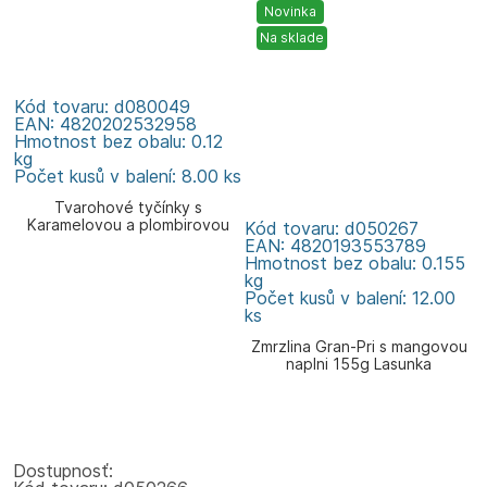
Novinka
Na sklade
Kód tovaru: d080049
EAN: 4820202532958
Hmotnost bez obalu: 0.12
kg
Počet kusů v balení: 8.00 ks
Tvarohové tyčínky s
Karamelovou a plombirovou
Kód tovaru: d050267
příchutí 120g Zlagoda
EAN: 4820193553789
Hmotnost bez obalu: 0.155
kg
Počet kusů v balení: 12.00
ks
Zmrzlina Gran-Pri s mangovou
naplni 155g Lasunka
Dostupnosť: