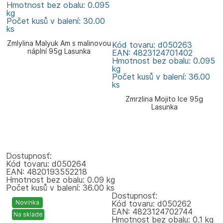
Hmotnost bez obalu: 0.095
kg
Počet kusů v balení: 30.00
ks
Zmlylina Malyuk Am s malinovou
Kód tovaru: d050263
náplní 95g Lasunka
EAN: 4823124701402
Hmotnost bez obalu: 0.095
kg
Počet kusů v balení: 36.00
ks
Zmrzlina Mojito Ice 95g
Lasunka
Dostupnosť:
Kód tovaru: d050264
EAN: 4820193552218
Hmotnost bez obalu: 0.09 kg
Počet kusů v balení: 36.00 ks
Dostupnosť:
Novinka
Kód tovaru: d050262
EAN: 4823124702744
Na sklade
Hmotnost bez obalu: 0.1 kg