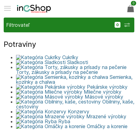
0
Filtrovateľ
Potraviny
Cukríky
Sladkosti
Torty, zákusky a prísady na pečenie
Semienka,
kozínky a chalwa
Pekárske výrobky
Mliečne výrobky
Mäsové výrobky
Obilniny, kaše,
cestoviny
Konzervy
Mrazené výrobky
Ryba
Omáčky a korenie