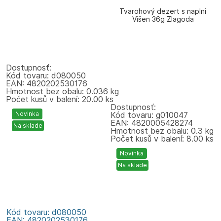
Tvarohový dezert s naplni
Višen 36g Zlagoda
Dostupnosť:
Kód tovaru: d080050
EAN: 4820202530176
Hmotnost bez obalu: 0.036 kg
Počet kusů v balení: 20.00 ks
Dostupnosť:
Novinka
Kód tovaru: g010047
EAN: 4820005428274
Na sklade
Hmotnost bez obalu: 0.3 kg
Počet kusů v balení: 8.00 ks
Novinka
Na sklade
Kód tovaru: d080050
EAN: 4820202530176