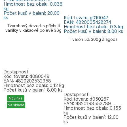
Hmotnost bez obalu: 0.036
kg
Počet kusů v balení: 20.00
ks
Kód tovaru: g010047
EAN: 4820005428274
Tvarohový dezert s příchutí
Hmotnost bez obalu: 0.3 kg
vanilky v kakaové polevě 36g
Počet kusů v balení: 8.00 ks
Zlagoda
Tvaroh 5% 300g Zlagoda
Dostupnosť:
Kód tovaru: d080049
EAN: 4820202532958
Hmotnost bez obalu: 0.12 kg
Počet kusů v balení: 8.00 ks
Dostupnosť:
Novinka
Kód tovaru: d050267
EAN: 4820193553789
Na sklade
Hmotnost bez obalu: 0.155
kg
Počet kusů v balení: 12.00
ks