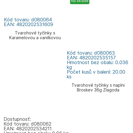
Na sklade
Kód tovaru: d080064
EAN: 4820202531609
Tvarohové tyčínky s
Karamelovou a vanilkovou
příchutí 120g Zlagoda
Kód tovaru: d080063
EAN: 4820202535157
Hmotnost bez obalu: 0.036
kg
Počet kusů v balení: 20.00
ks
Tvarohové tyčínky s naplni
Broskev 36g Zlagoda
Dostupnosť:
Kód tovaru: d080062
EAN: 4820202534211