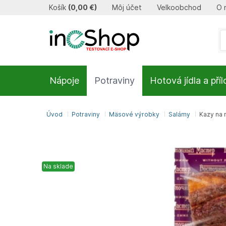
Košík
(
0,00 €
)
Môj účet
Velkoobchod
O 
Nápoje
Potraviny
Hotová jídla a pří
Úvod
Potraviny
Mäsové výrobky
Salámy
Kazy na
Na sklade