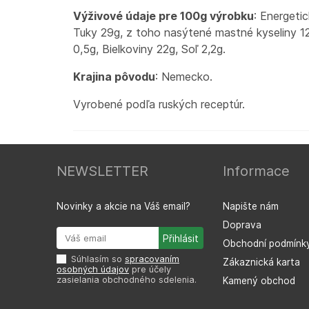
Výživové údaje pre 100g výrobku
: Energeti
Tuky 29g, z toho nasýtené mastné kyseliny 12
0,5g, Bielkoviny 22g, Soľ 2,2g.
Krajina pôvodu
: Nemecko.
Vyrobené podľa ruských receptúr.
NEWSLETTER
Informace
Novinky a akcie na Váš email?
Napište nám
Doprava
Obchodní podmínk
Súhlasím so
spracovaním
Zákaznická karta
osobných údajov
pre účely
zasielania obchodného sdelenia.
Kamený obchod