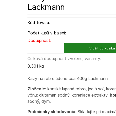
Lackmann
Kód tovaru:
Počet kusů v balení:
Dostupnosť:
Vložiť do košíka
Celková dostupnosť zvolenej varianty:
0.301 kg
Kazy na rebre údené cca 400g Lackmann
Zloženie
: konské lúpané rebro, jedlá soľ, kore
vôňu: glutaman sodný, koreniace extrakty,
ho
sodný, dym.
Podmienky skladovania:
Skladujte pri maximá