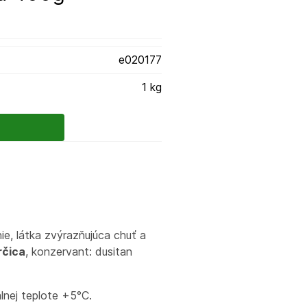
e020177
1 kg
nie, látka zvýrazňujúca chuť a
rčica
, konzervant: dusitan
lnej teplote +5°C.