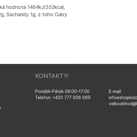
cká hodnota 1464kJ/353kcal,
g, Sacharidy 1g, z toho Cukry
KONTAKTY:
Pondělí–​Pátek 09:00–​17:00
E-mail:
Telefon: +420 777 008 069
infoeshopkol
velkoobhod@
y