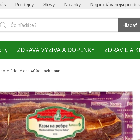
nás
Prodejny
Slevy
Novinky
Nejprodávanější produk
Hľadať
lohy
ZDRAVÁ VÝŽIVA A DOPLNKY
ZDRAVIE A 
 rebre údené cca 400g Lackmann