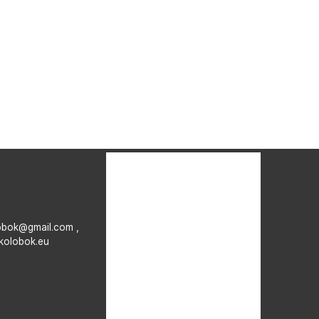
obok@gmail.com ,
kolobok.eu