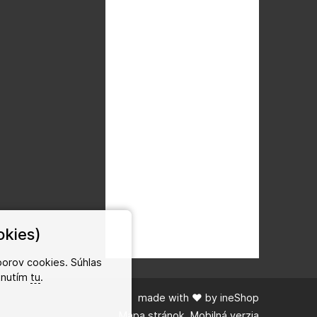
okies)
orov cookies. Súhlas
iknutím
tu
.
made with
❤
by
ineShop
Mapa stránok
,
Mobilná verzia