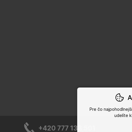
A
Pre čo najpohodlnej
udelíte 
+420 777 133 501