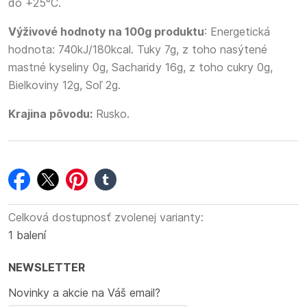
do +25°C.
Výživové hodnoty na 100g produktu
: Energetická
hodnota: 740kJ/180kcal. Tuky 7g, z toho nasýtené
mastné kyseliny 0g, Sacharidy 16g, z toho cukry 0g,
Bielkoviny 12g, Soľ 2g.
Krajina pôvodu:
Rusko.
facebook
twitter
pinterest
tumblr
Celková dostupnosť zvolenej varianty:
1 balení
NEWSLETTER
Novinky a akcie na Váš email?