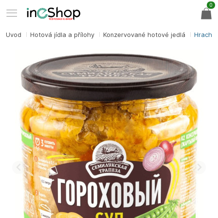
0
Úvod
Hotová jídla a přílohy
Konzervované hotové jedlá
Hrachov