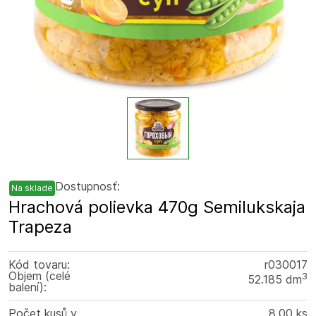
Dostupnosť:
Na sklade
Hrachová polievka 470g Semilukskaja
Trapeza
Kód tovaru:
r030017
Objem (celé
3
52.185 dm
balení):
Počet kusů v
8.00 ks