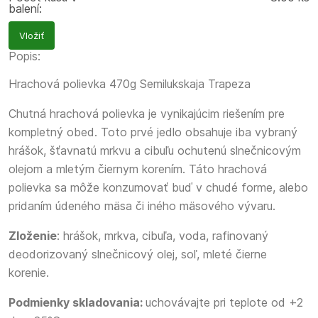
balení:
Vložiť
Popis:
Hrachová polievka 470g Semilukskaja Trapeza
Chutná hrachová polievka je vynikajúcim riešením pre
kompletný obed. Toto prvé jedlo obsahuje iba vybraný
hrášok, šťavnatú mrkvu a cibuľu ochutenú slnečnicovým
olejom a mletým čiernym korením. Táto hrachová
polievka sa môže konzumovať buď v chudé forme, alebo
pridaním údeného mäsa či iného mäsového vývaru.
Zloženie
: hrášok, mrkva, cibuľa, voda, rafinovaný
deodorizovaný slnečnicový olej, soľ, mleté ​​čierne
korenie.
Podmienky skladovania:
uchovávajte pri teplote od +2