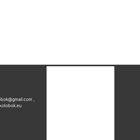
obok@gmail.com ,
kolobok.eu