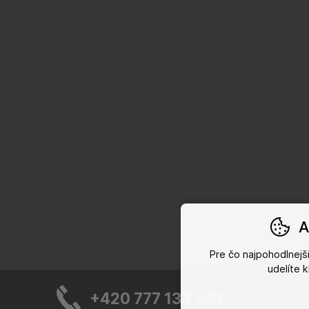
A
Pre čo najpohodlnej
udelíte 
+420 777 133 501