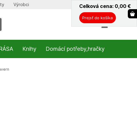
ty
Výrobci
Celková cena: 0,00
ˇ
€
Prejsť do košíka
KRÁSA
Knihy
Domácí potřeby,hračky
avern