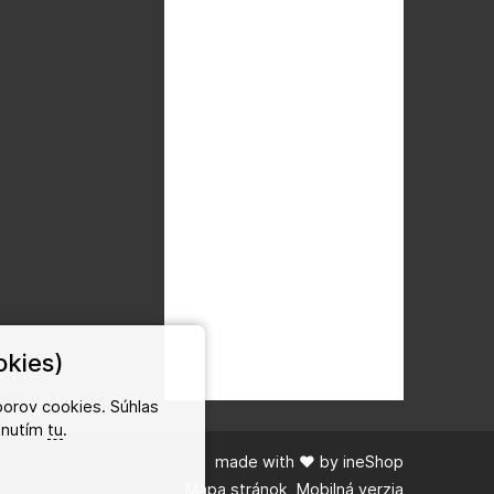
okies)
orov cookies. Súhlas
iknutím
tu
.
made with
❤
by
ineShop
Mapa stránok
,
Mobilná verzia