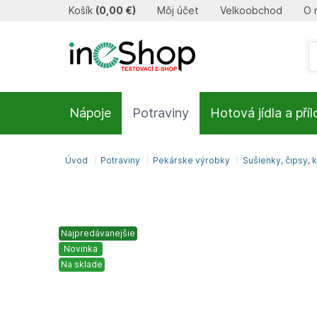
Košík
(
0,00 €
)
Môj účet
Velkoobchod
O 
Nápoje
Potraviny
Hotová jídla a pří
Úvod
Potraviny
Pekárske výrobky
Sušienky, čipsy, k
Najpredávanejšie
Novinka
Na sklade