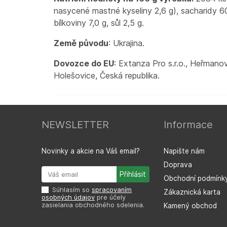
nasycené mastné kyseliny 2,6 g), sacharidy 60
bílkoviny 7,0 g, sůl 2,5 g.
Země původu
: Ukrajina.
Dovozce do EU
: Extanza Pro s.r.o., Heřmano
Holešovice, Česká republika.
NEWSLETTER
Informace
Novinky a akcie na Váš email?
Napište nám
Doprava
Obchodní podmínk
Súhlasím so
spracovaním
Zákaznická karta
osobných údajov
pre účely
zasielania obchodného sdelenia.
Kamený obchod