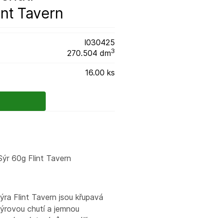
nt Tavern
l030425
3
270.504 dm
16.00 ks
ýr 60g Flint Tavern
ra Flint Tavern jsou křupavá
ýrovou chutí a jemnou