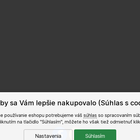
by sa Vám lepšie nakupovalo (Súhlas s co
šie používanie eshopu potrebujeme váš
súhlas
so spracovaním súb
kliknutím na tlačidlo "Súhlasím", môžete ho však tiež odmietnuť kl
Nastavenia
Súhlasím