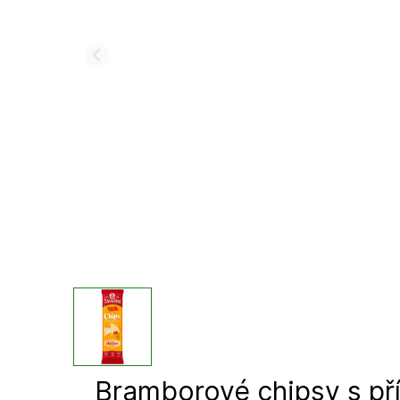
Bramborové chipsy s pří