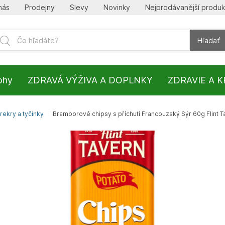
nás
Prodejny
Slevy
Novinky
Nejprodávanější produk
Hľadať
lohy
ZDRAVÁ VÝŽIVA A DOPLNKY
ZDRAVIE A 
rekry a tyčinky
Bramborové chipsy s příchutí Francouzský Sýr 60g Flint T