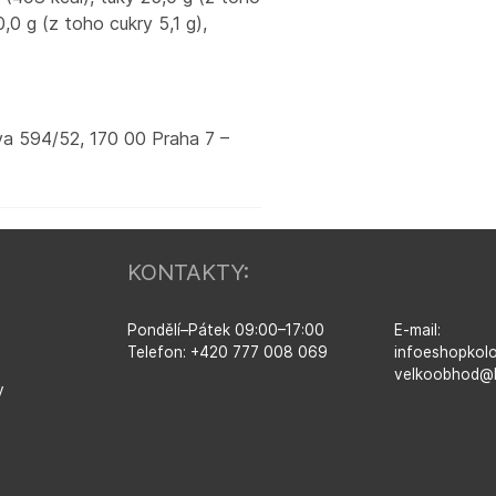
,0 g (z toho cukry 5,1 g),
va 594/52, 170 00 Praha 7 –
KONTAKTY:
Pondělí–​Pátek 09:00–​17:00
E-mail:
Telefon: +420 777 008 069
infoeshopkol
velkoobhod@
y