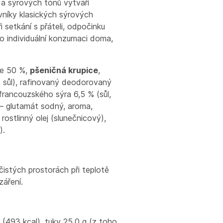
a sýrových tónů vytváří
vníky klasických sýrových
i setkání s přáteli, odpočinku
ro individuální konzumaci doma,
še 50 %,
pšeničná krupice
,
á sůl), rafinovaný deodorovaný
í francouzského sýra 6,5 % (sůl,
 – glutamát sodný, aroma,
 rostlinný olej (slunečnicový),
).
čistých prostorách při teplotě
áření.
(493 kcal), tuky 25,0 g (z toho