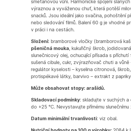
smetanovou vůní. Harmonické spojení slaných 
výraznou a vyváženou chuť, která potěší milo
snacků. Jsou ideální jako svačina, pohoštění př
nebo sledování filmů. Balení 60 g je vhodné p
v práci i na cestách.
Složení:
bramborové vločky (bramborová ka
pšeničná mouka
, kukuřičný škrob, jodidovan
slunečnicový olej, ochucující přísada s příchut
sušená cibule, cukr, zvýrazňovač chuti a vůně
regulátor kyselosti – kyselina citronová, škrob,
protispékavé látky, barvivo – extrakt z papriky
Může obsahovat stopy: arašídů.
Skladovací podmínky
: skladujte v suchých a 
do +25 °C. Nevystavujte přímému slunečnímu z
Datum minimální trvanlivosti
: viz obal.
Nutriční hodnoty na 100 g výrobku:
2084 kJ 