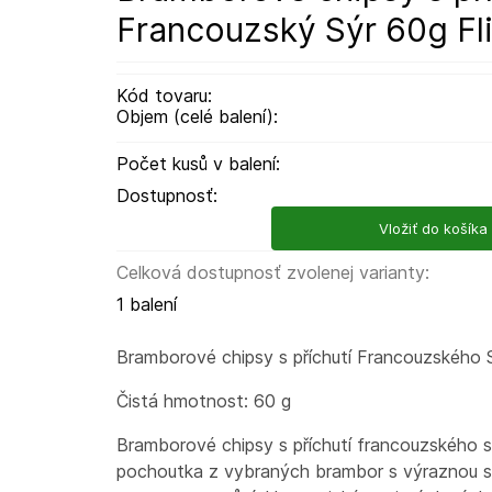
Francouzský Sýr 60g Fli
Kód tovaru:
Objem (celé balení):
Počet kusů v balení:
Dostupnosť:
Vložiť do košíka
Celková dostupnosť zvolenej varianty:
1 balení
Bramborové chipsy s příchutí Francouzského S
Čistá hmotnost: 60 g
Bramborové chipsy s příchutí francouzského sý
pochoutka z vybraných brambor s výraznou s